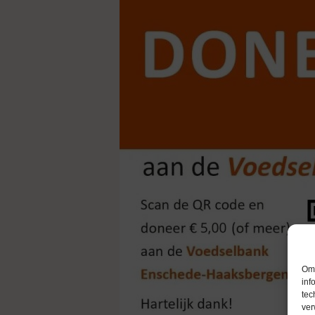
Om 
inf
tec
ver