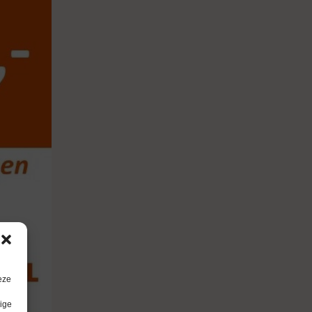
eze
lige