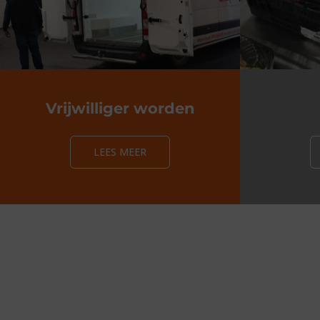
Vrijwilliger worden​
LEES MEER