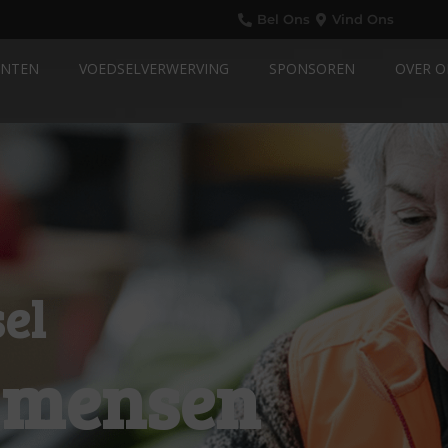
Bel Ons
Vind Ons
ANTEN
VOEDSELVERWERVING
SPONSOREN
OVER O
el
 mensen