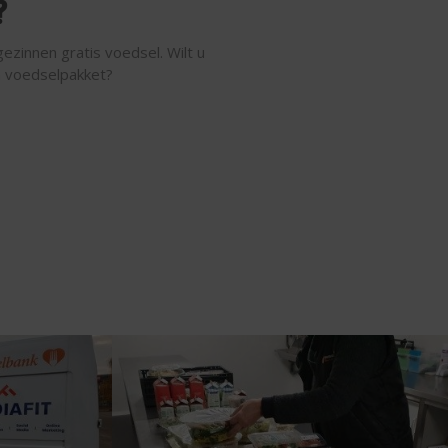
?
ezinnen gratis voedsel. Wilt u
n voedselpakket?