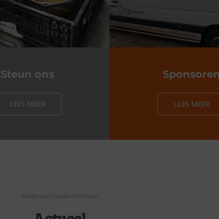
Steun ons
Sponsore
LEES MEER
LEES MEER
Bekijk onze laatste berichten
Actueel