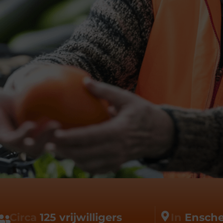
Circa
125 vrijwilligers
In
Ensche