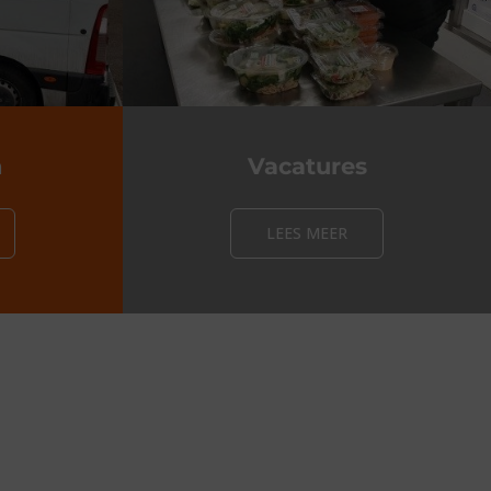
n
Vacatures
LEES MEER