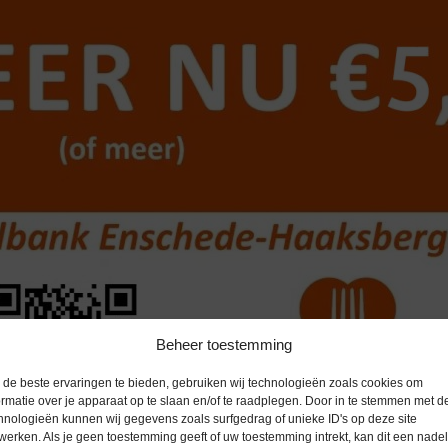
Beheer toestemming
de beste ervaringen te bieden, gebruiken wij technologieën zoals cookies om
ormatie over je apparaat op te slaan en/of te raadplegen. Door in te stemmen met d
hnologieën kunnen wij gegevens zoals surfgedrag of unieke ID's op deze site
werken. Als je geen toestemming geeft of uw toestemming intrekt, kan dit een nade