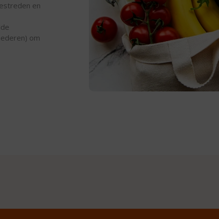
bestreden en
lde
 goederen) om