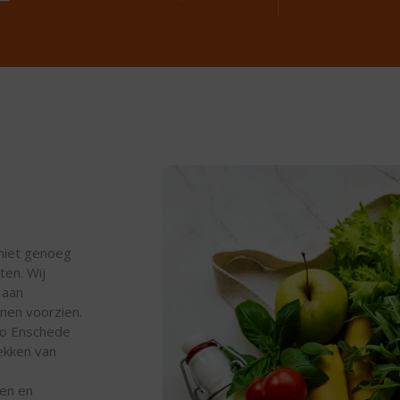
niet genoeg
ten. Wij
 aan
nnen voorzien.
gio Enschede
ekken van
ten en