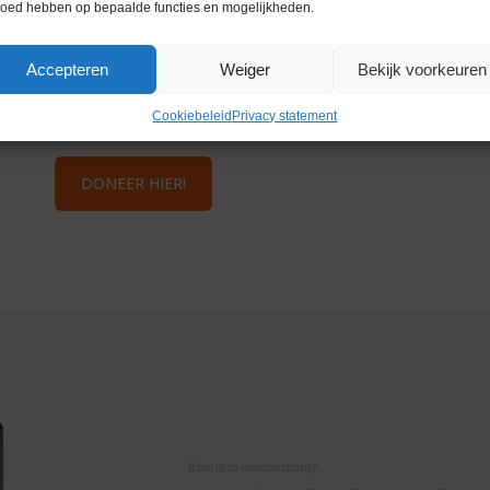
loed hebben op bepaalde functies en mogelijkheden.
Accepteren
Weiger
Bekijk voorkeuren
Cookiebeleid
Privacy statement
DONEER HIER!
Kom ik in aanmerking?