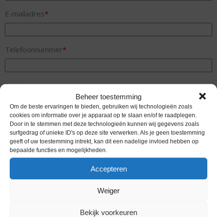
E-mailadres
*
Telefoonnummer
*
Straat
Beheer toestemming
Om de beste ervaringen te bieden, gebruiken wij technologieën zoals
cookies om informatie over je apparaat op te slaan en/of te raadplegen.
Postcode
Door in te stemmen met deze technologieën kunnen wij gegevens zoals
surfgedrag of unieke ID's op deze site verwerken. Als je geen toestemming
geeft of uw toestemming intrekt, kan dit een nadelige invloed hebben op
bepaalde functies en mogelijkheden.
Plaats
Accepteren
Weiger
Land
Bekijk voorkeuren