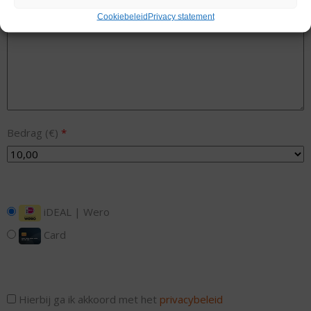
Bericht
Cookiebeleid
Privacy statement
Bedrag (
€
)
*
iDEAL | Wero
Card
Hierbij ga ik akkoord met het
privacybeleid