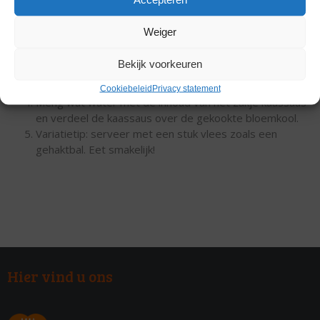
stronk af te snijden.
Maak de bloemkool schoon in koud water en snij in
Weiger
kleine stukjes.
Breng water aan de kook met wat zout en kook de
Bekijk voorkeuren
bloemkool 5 tot 8 minuten totdat ze beetgaar en zacht
zijn.
Cookiebeleid
Privacy statement
Meng wat water met de inhoud van het zakje kaassaus
en verdeel de kaassaus over de gekookte bloemkool.
Variatietip: serveer met een stuk vlees zoals een
gehaktbal. Eet smakelijk!
Hier vind u ons